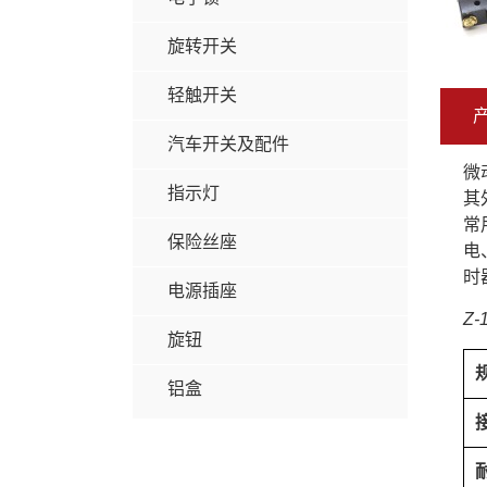
旋转开关
轻触开关
汽车开关及配件
微
指示灯
其
常
保险丝座
电
时
电源插座
Z-
旋钮
铝盒