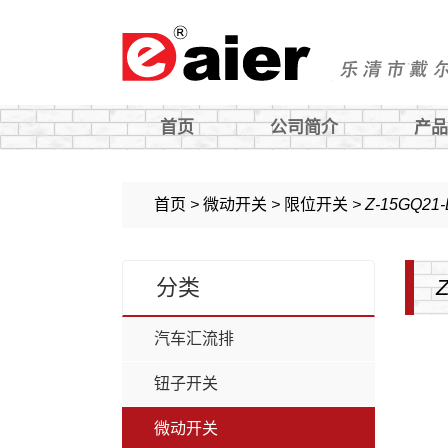
首页
公司简介
产品
钮子开关
旋钮
首页
>
微动开关
>
限位开关
>
Z-15GQ21-
微动开关
过载保护器
分类
Z
船型开关
汽车开关及配件
按钮开关
轻触开关
汽车汇流排
电子锁
铝盒
钮子开关
旋转开关
微动开关