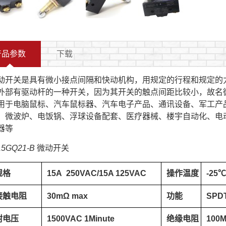
产品参数
下载
动开关是具有微小接点间隔和快动机构，用规定的行程和规定的
外部有驱动杆的一种开关，因为其开关的触点间距比较小，故名
用于电脑鼠标、汽车鼠标器、汽车电子产品、通讯设备、军工产
、微波炉、电饭锅、浮球设备配套、医疗器械、楼宇自动化、电
器等
15GQ21-B 微动开关
规格
15A 250VAC/15A 125VAC
操作温度
-25
接触电阻
30mΩ max
功能
SPD
耐电压
1500VAC 1Minute
绝缘电阻
100M