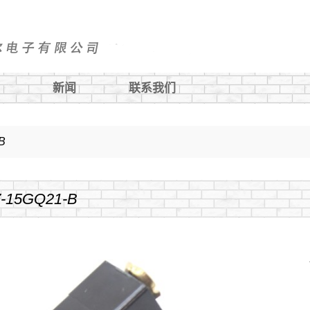
新闻
联系我们
金属按钮
B
游艇面板开关
-15GQ21-B
指示灯
保险丝座
电源插座