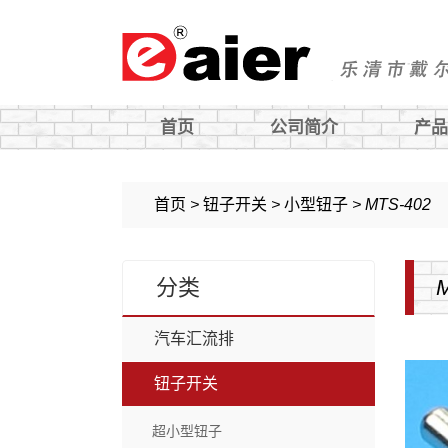
首页
公司简介
产品
钮子开关
旋钮
首页
>
钮子开关
>
小型钮子
>
MTS-402
微动开关
过载保护器
分类
船型开关
汽车开关及配件
按钮开关
轻触开关
汽车汇流排
电子锁
铝盒
钮子开关
旋转开关
超小型钮子