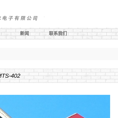
新闻
联系我们
金属按钮
游艇面板开关
MTS-402
指示灯
保险丝座
电源插座