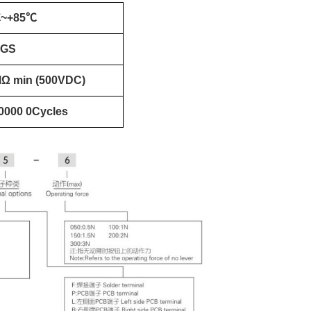
℃~+85℃
SGS
Ω min (500VDC)
,0000 0Cycles