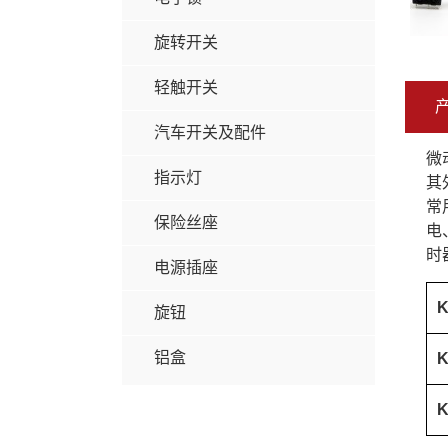
旋转开关
轻触开关
汽车开关及配件
微
指示灯
其
常
保险丝座
电
时
电源插座
K
旋钮
铝盒
K
K