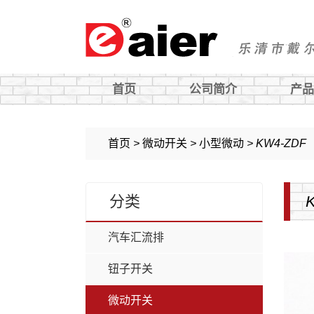
首页
公司简介
产品
钮子开关
旋钮
首页
>
微动开关
>
小型微动
>
KW4-ZDF
微动开关
过载保护器
分类
船型开关
汽车开关及配件
按钮开关
轻触开关
汽车汇流排
电子锁
铝盒
钮子开关
旋转开关
微动开关