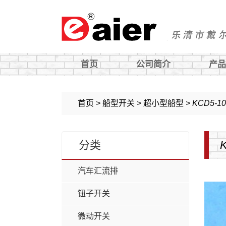
首页
公司简介
产品
钮子开关
旋钮
首页
>
船型开关
>
超小型船型
>
KCD5-10
微动开关
过载保护器
分类
船型开关
汽车开关及配件
按钮开关
轻触开关
汽车汇流排
电子锁
铝盒
钮子开关
旋转开关
微动开关