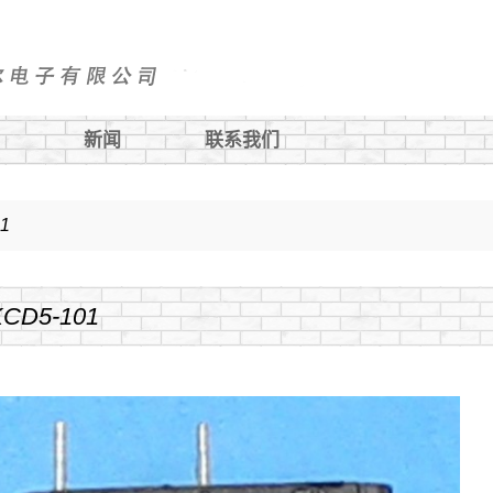
新闻
联系我们
金属按钮
1
游艇面板开关
KCD5-101
指示灯
保险丝座
电源插座