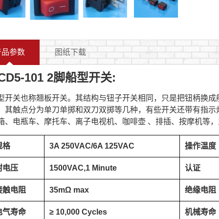
产品参数
图纸下载
CD5-101 2脚船型开关:
型开关也称翘板开关。其结构与钮子开关相同，只是把钮柄换成
，其触点分为单刀单掷和双刀双掷等几种，有些开关还带有指示
箱、电瓶车、摩托车、离子电视机、咖啡壶 、排插、按摩机等
规格
3A 250VAC/6A 125VAC
操作温度
耐电压
1500VAC,1 Minute
认证
接触电阻
35mΩ max
绝缘电阻
电气寿命
≥ 10,000 Cycles
机械寿命