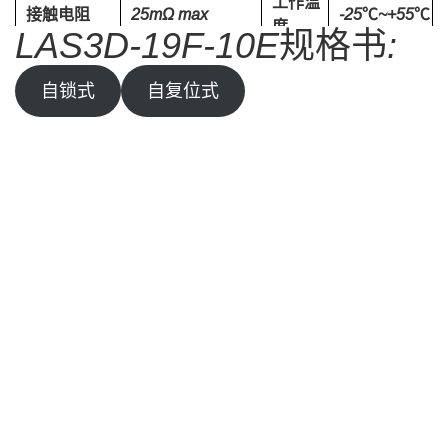
工作温
接触电阻
25mΩ max
-25℃~+55℃
度
LAS3D-19F-10E规格书:
100MΩ min
电气寿
绝缘电阻
≥ 50,000 次
自锁式
自复位式
(500VDC)
命
1500VAC 1
机械寿
介质强度
≥ 500,000 次
minute
命
自锁式ON-OFF/自
功能
脚位
5PIN SPST
复位式OFF-(ON)